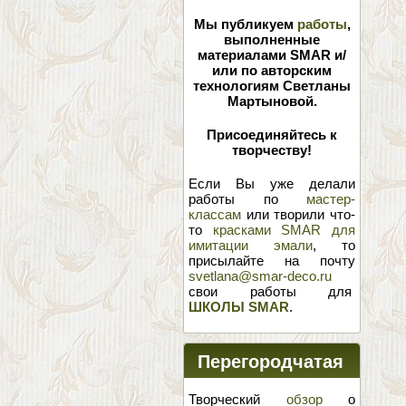
Мы публикуем
работы
,
выполненные
материалами SMAR и/
или по авторским
технологиям Светланы
Мартыновой.
Присоединяйтесь к
творчеству!
Если Вы уже делали
работы по
мастер-
классам
или творили что-
то
красками SMAR для
имитации эмали
, то
присылайте на почту
svetlana@smar-deco.ru
свои работы для
ШКОЛЫ SMAR
.
Перегородчатая
эмаль
Творческий
обзор
о