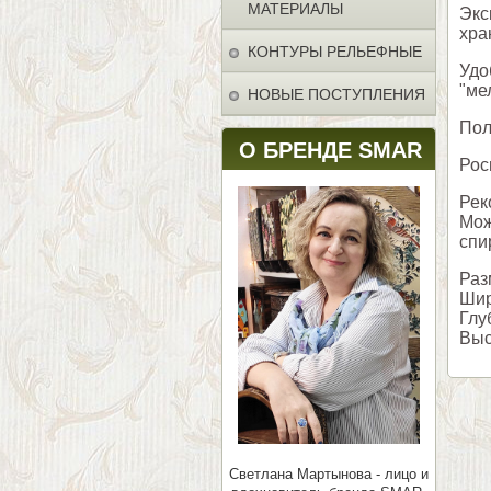
МАТЕРИАЛЫ
Экс
хра
КОНТУРЫ РЕЛЬЕФНЫЕ
Удо
"ме
НОВЫЕ ПОСТУПЛЕНИЯ
Пол
О БРЕНДЕ SMAR
Рос
Рек
Мож
спи
Раз
Шир
Глу
Выс
Светлана Мартынова - лицо и