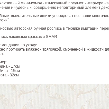
клюзивный мини-комод - изысканный предмет интерьера - 
нения и чудесный, совершенно неповторимый элемент деко
бные вместительные ящики упорядочат все ваши многочи
лочи"
ностью авторская ручная роспись в технике имитации пере
пись лаковыми красками SMAR
омендации по уходу:
но протирать влажной тряпочкой, смоченной в жидкости д
рт.
мер:
ина - 17см
бина - 15см
ота - 32см