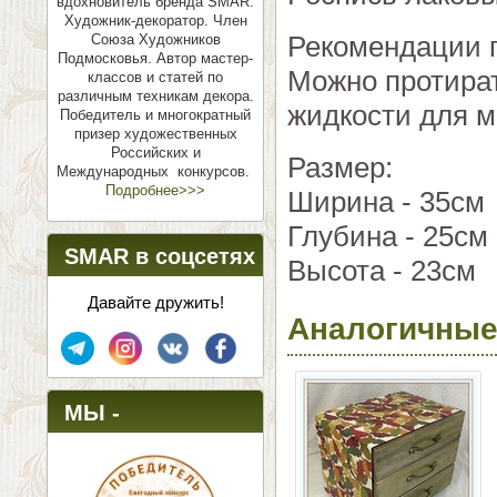
вдохновитель бренда SMAR.
Художник-декоратор. Член
Рекомендации п
Союза Художников
Подмосковья.
Автор мастер-
Можно протират
классов и статей по
различным техникам декора.
жидкости для м
Победитель и многократный
призер художественных
Российских и
Размер:
Международных конкурсов.
Подробнее>>>
Ширина - 35см
Глубина - 25см
SMAR в соцсетях
Высота - 23см
Давайте дружить!
Аналогичные
МЫ -
ПОБЕДИТЕЛИ!