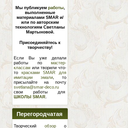
Мы публикуем
работы
,
выполненные
материалами SMAR и/
или по авторским
технологиям Светланы
Мартыновой.
Присоединяйтесь к
творчеству!
Если Вы уже делали
работы по
мастер-
классам
или творили что-
то
красками SMAR для
имитации эмали
, то
присылайте на почту
svetlana@smar-deco.ru
свои работы для
ШКОЛЫ SMAR
.
Перегородчатая
эмаль
Творческий
обзор
о