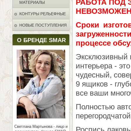
РАБОТА ПОД 
МАТЕРИАЛЫ
НЕВОЗМОЖЕН
КОНТУРЫ РЕЛЬЕФНЫЕ
Сроки изготов
НОВЫЕ ПОСТУПЛЕНИЯ
загруженности
О БРЕНДЕ SMAR
процессе обсу
Эксклюзивный 
интерьера - эт
чудесный, сове
9 ящиков - глу
все ваши много
Полностью авто
перегородчатой
Светлана Мартынова - лицо и
Роспись лаков