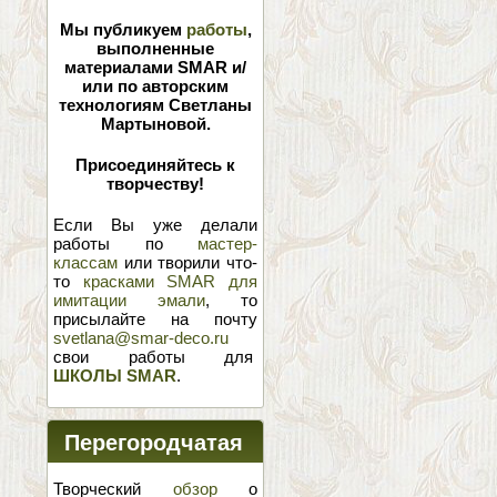
Мы публикуем
работы
,
выполненные
материалами SMAR и/
или по авторским
технологиям Светланы
Мартыновой.
Присоединяйтесь к
творчеству!
Если Вы уже делали
работы по
мастер-
классам
или творили что-
то
красками SMAR для
имитации эмали
, то
присылайте на почту
svetlana@smar-deco.ru
свои работы для
ШКОЛЫ SMAR
.
Перегородчатая
эмаль
Творческий
обзор
о