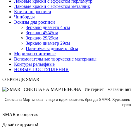
Лаковые краски с эффектом перламутр
Лаковые краски с эффектом металлик
Книги по росписи
Чипборды
Эскизы для росписи
Зеркало диаметр 45см
Зеркало 45/45см
Зеркало 29/29см
Зеркало диаметр 29см
Панно/часы диаметр 50см
Морилки спиртовые
Вспомогательные творческие материалы
Контуры рельефные
НОВЫЕ ПОСТУПЛЕНИЯ
О БРЕНДЕ SMAR
Светлана Мартынова - лицо и вдохновитель бренда SMAR.
Художник-
приз
SMAR в соцсетях
Давайте дружить!