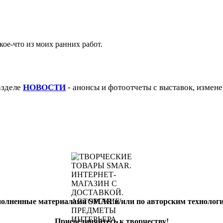
кое-что из моих ранних работ.
азделе
НОВОСТИ
- анонсы и фотоотчеты с выставок, измене
полненные материалами SMAR и/или по авторским техноло
Присоединяйтесь к творчеству!