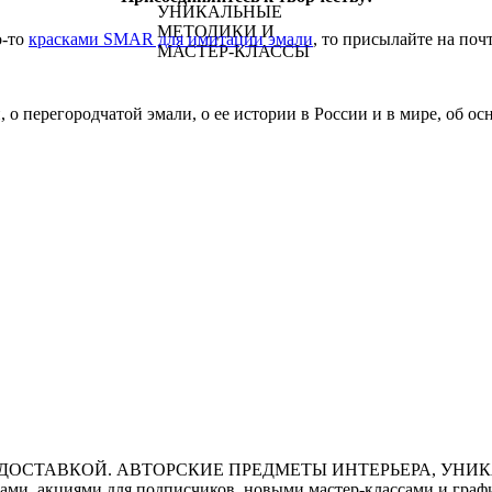
о-то
красками SMAR для имитации эмали
, то присылайте на поч
 о перегородчатой эмали, о ее истории в России и в мире, об о
ми, акциями для подписчиков, новыми мастер-классами и графи