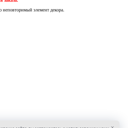
я заказа.
о неповторимый элемент декора.
о только с указанием активной ссылки на smar-deco.ru