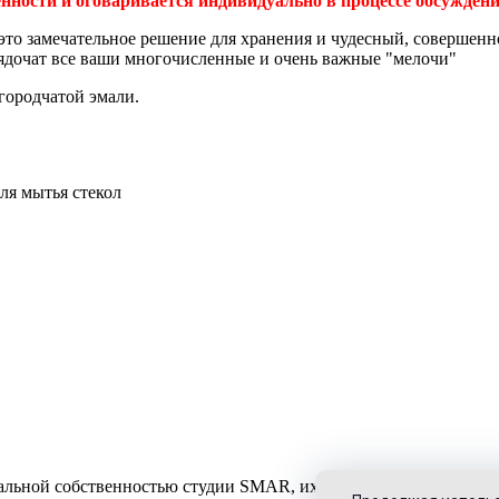
енности и оговаривается индивидуально в процессе обсуждени
то замечательное решение для хранения и чудесный, совершенн
ядочат все ваши многочисленные и очень важные "мелочи"
городчатой эмали.
ля мытья стекол
уальной собственностью студии SMAR, их использование разрешен