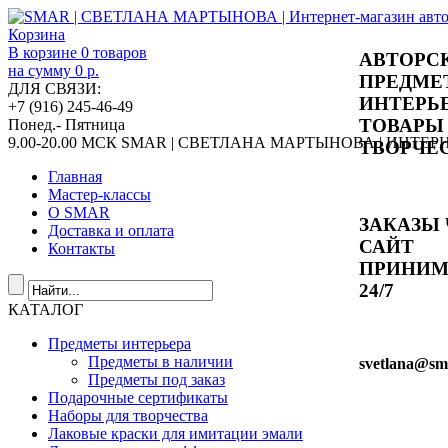
Корзина
В корзине
0
товаров
АВТОРС
на сумму
0 р.
ПРЕДМЕ
ДЛЯ СВЯЗИ:
ИНТЕРЬ
+7 (916) 245-46-49
ТОВАРЫ
Понед.- Пятница
9.00-20.00 МСК
SMAR | СВЕТЛАНА МАРТЫНОВА | ИНТЕ
ТВОРЧЕ
Главная
Мастер-классы
О SMAR
ЗАКАЗЫ 
Доставка и оплата
САЙТ
Контакты
ПРИНИ
24/7
КАТАЛОГ
Предметы интерьера
Предметы в наличии
svetlana
@sma
Предметы под заказ
Подарочные сертификаты
Наборы для творчества
Лаковые краски для имитации эмали