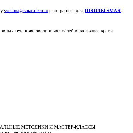
ту
svetlana@smar-deco.ru
свои работы для
ШКОЛЫ SMAR
.
сновных течениях ювелирных эмалей в настоящее время.
ком участия в выставках.