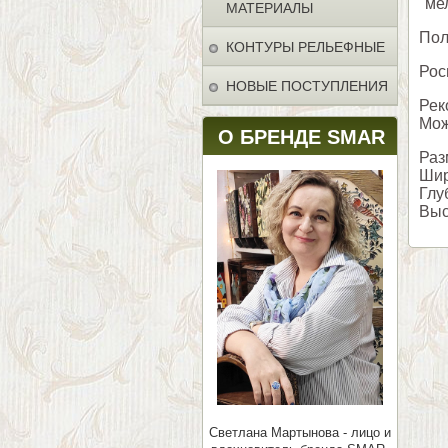
"ме
МАТЕРИАЛЫ
Пол
КОНТУРЫ РЕЛЬЕФНЫЕ
Рос
НОВЫЕ ПОСТУПЛЕНИЯ
Рек
Мож
О БРЕНДЕ SMAR
Раз
Шир
Глу
Выс
Светлана Мартынова - лицо и