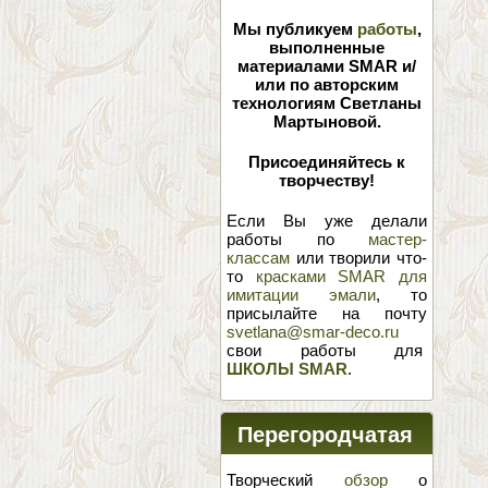
Мы публикуем
работы
,
выполненные
материалами SMAR и/
или по авторским
технологиям Светланы
Мартыновой.
Присоединяйтесь к
творчеству!
Если Вы уже делали
работы по
мастер-
классам
или творили что-
то
красками SMAR для
имитации эмали
, то
присылайте на почту
svetlana@smar-deco.ru
свои работы для
ШКОЛЫ SMAR
.
Перегородчатая
эмаль
Творческий
обзор
о