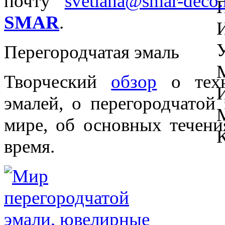
почту
svetlana@smar-deco.
SMAR
.
Перегородчатая эмаль
Творческий
обзор
о техн
эмалей, о перегородчатой
мире, об основных течени
время.