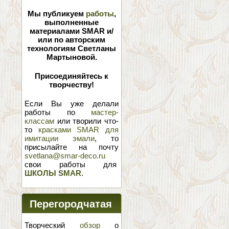
Мы публикуем
работы
,
выполненные
материалами SMAR и/
или по авторским
технологиям Светланы
Мартыновой.
Присоединяйтесь к
творчеству!
Если Вы уже делали
работы по
мастер-
классам
или творили что-
то
красками SMAR для
имитации эмали
, то
присылайте на почту
svetlana@smar-deco.ru
свои работы для
ШКОЛЫ SMAR
.
Перегородчатая
эмаль
Творческий
обзор
о