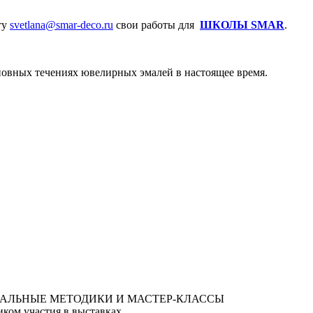
ту
svetlana@smar-deco.ru
свои работы для
ШКОЛЫ SMAR
.
сновных течениях ювелирных эмалей в настоящее время.
ком участия в выставках.