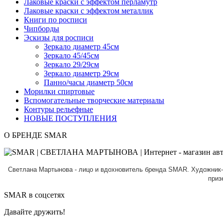
Лаковые краски с эффектом перламутр
Лаковые краски с эффектом металлик
Книги по росписи
Чипборды
Эскизы для росписи
Зеркало диаметр 45см
Зеркало 45/45см
Зеркало 29/29см
Зеркало диаметр 29см
Панно/часы диаметр 50см
Морилки спиртовые
Вспомогательные творческие материалы
Контуры рельефные
НОВЫЕ ПОСТУПЛЕНИЯ
О БРЕНДЕ SMAR
Светлана Мартынова - лицо и вдохновитель бренда SMAR.
Художник-
приз
SMAR в соцсетях
Давайте дружить!