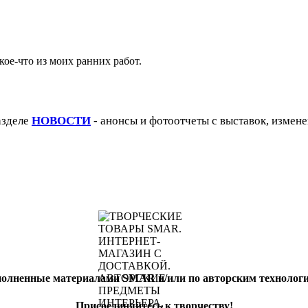
кое-что из моих ранних работ.
азделе
НОВОСТИ
- анонсы и фотоотчеты с выставок, измене
полненные материалами SMAR и/или по авторским техноло
Присоединяйтесь к творчеству!