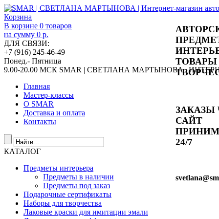
Корзина
В корзине
0
товаров
АВТОРС
на сумму
0 р.
ПРЕДМЕ
ДЛЯ СВЯЗИ:
ИНТЕРЬ
+7 (916) 245-46-49
ТОВАРЫ
Понед.- Пятница
9.00-20.00 МСК
SMAR | СВЕТЛАНА МАРТЫНОВА | ИНТЕ
ТВОРЧЕ
Главная
Мастер-классы
О SMAR
ЗАКАЗЫ 
Доставка и оплата
САЙТ
Контакты
ПРИНИ
24/7
КАТАЛОГ
Предметы интерьера
Предметы в наличии
svetlana
@sma
Предметы под заказ
Подарочные сертификаты
Наборы для творчества
Лаковые краски для имитации эмали