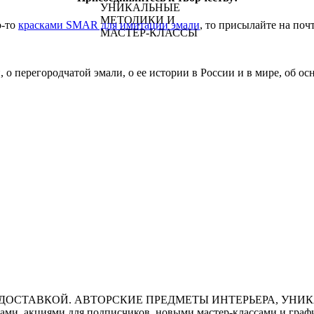
о-то
красками SMAR для имитации эмали
, то присылайте на поч
 о перегородчатой эмали, о ее истории в России и в мире, об о
ми, акциями для подписчиков, новыми мастер-классами и графи