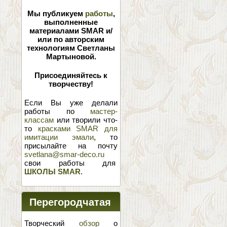
Мы публикуем
работы
,
выполненные
материалами SMAR и/
или по авторским
технологиям Светланы
Мартыновой.
Присоединяйтесь к
творчеству!
Если Вы уже делали
работы по
мастер-
классам
или творили что-
то
красками SMAR для
имитации эмали
, то
присылайте на почту
svetlana@smar-deco.ru
свои работы для
ШКОЛЫ SMAR
.
Перегородчатая
эмаль
Творческий
обзор
о