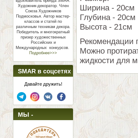
вдохновитель бренда SMAR.
Ширина - 20см
Художник-декоратор. Член
Союза Художников
Глубина - 20см
Подмосковья.
Автор мастер-
классов и статей по
Высота - 21см
различным техникам декора.
Победитель и многократный
призер художественных
Рекомендации п
Российских и
Международных конкурсов.
Можно протират
Подробнее>>>
жидкости для м
SMAR в соцсетях
Давайте дружить!
МЫ -
ПОБЕДИТЕЛИ!