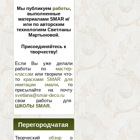
Мы публикуем
работы
,
выполненные
материалами SMAR и/
или по авторским
технологиям Светланы
Мартыновой.
Присоединяйтесь к
творчеству!
Если Вы уже делали
работы по
мастер-
классам
или творили что-
то
красками SMAR для
имитации эмали
, то
присылайте на почту
svetlana@smar-deco.ru
свои работы для
ШКОЛЫ SMAR
.
Перегородчатая
эмаль
Творческий
обзор
о