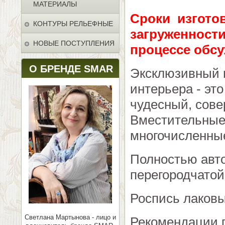
МАТЕРИАЛЫ
Сроки изготов
КОНТУРЫ РЕЛЬЕФНЫЕ
загруженности
НОВЫЕ ПОСТУПЛЕНИЯ
процессе обсу
О БРЕНДЕ SMAR
Эксклюзивный 
интерьера - эт
чудесный, сове
Вместительные
многочисленные
Полностью авто
перегородчатой
Роспись лаков
Светлана Мартынова - лицо и
Рекомендации п