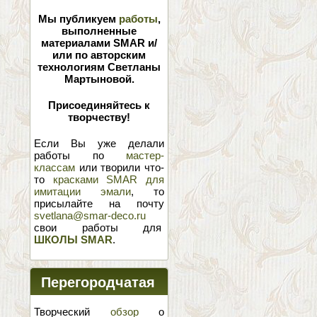
Мы публикуем
работы
,
выполненные
материалами SMAR и/
или по авторским
технологиям Светланы
Мартыновой.
Присоединяйтесь к
творчеству!
Если Вы уже делали
работы по
мастер-
классам
или творили что-
то
красками SMAR для
имитации эмали
, то
присылайте на почту
svetlana@smar-deco.ru
свои работы для
ШКОЛЫ SMAR
.
Перегородчатая
эмаль
Творческий
обзор
о