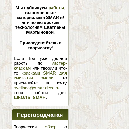
Мы публикуем
работы
,
выполненные
материалами SMAR и/
или по авторским
технологиям Светланы
Мартыновой.
Присоединяйтесь к
творчеству!
Если Вы уже делали
работы по
мастер-
классам
или творили что-
то
красками SMAR для
имитации эмали
, то
присылайте на почту
svetlana@smar-deco.ru
свои работы для
ШКОЛЫ SMAR
.
Перегородчатая
эмаль
Творческий
обзор
о