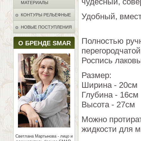
чудесный, сове
МАТЕРИАЛЫ
Удобный, вмес
КОНТУРЫ РЕЛЬЕФНЫЕ
НОВЫЕ ПОСТУПЛЕНИЯ
Полностью ручн
О БРЕНДЕ SMAR
перегородчатой
Роспись лаков
Размер:
Ширина - 20см
Глубина - 16см
Высота - 27см
Можно протират
жидкости для м
Светлана Мартынова - лицо и