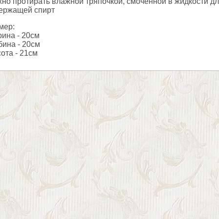
но протирать влажной тряпочкой, смоченной в жидкости дл
ержащей спирт
мер:
ина - 20см
бина - 20см
ота - 21см