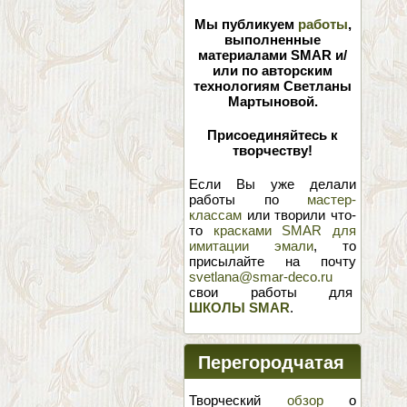
Мы публикуем
работы
,
выполненные
материалами SMAR и/
или по авторским
технологиям Светланы
Мартыновой.
Присоединяйтесь к
творчеству!
Если Вы уже делали
работы по
мастер-
классам
или творили что-
то
красками SMAR для
имитации эмали
, то
присылайте на почту
svetlana@smar-deco.ru
свои работы для
ШКОЛЫ SMAR
.
Перегородчатая
эмаль
Творческий
обзор
о