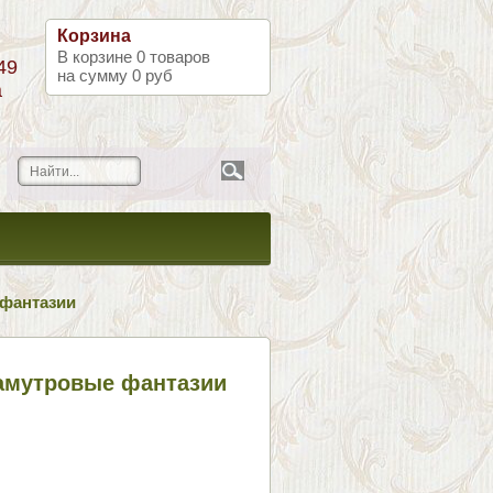
Корзина
В корзине
0
товаров
49
на сумму
0 руб
а
фантазии
амутровые фантазии