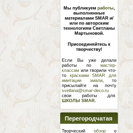
Мы публикуем
работы
,
выполненные
материалами SMAR и/
или по авторским
технологиям Светланы
Мартыновой.
Присоединяйтесь к
творчеству!
Если Вы уже делали
работы по
мастер-
классам
или творили что-
то
красками SMAR для
имитации эмали
, то
присылайте на почту
svetlana@smar-deco.ru
свои работы для
ШКОЛЫ SMAR
.
Перегородчатая
эмаль
Творческий
обзор
о