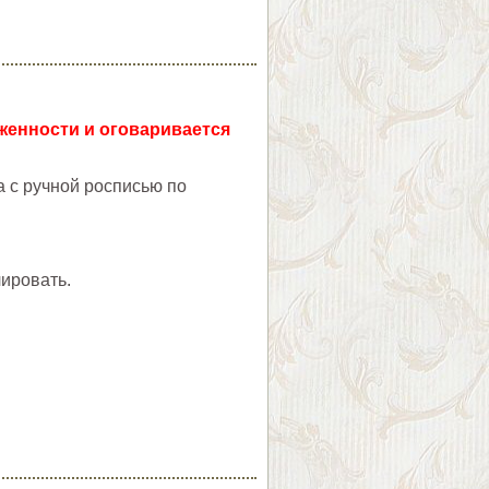
уженности и оговаривается
 с ручной росписью по
ировать.