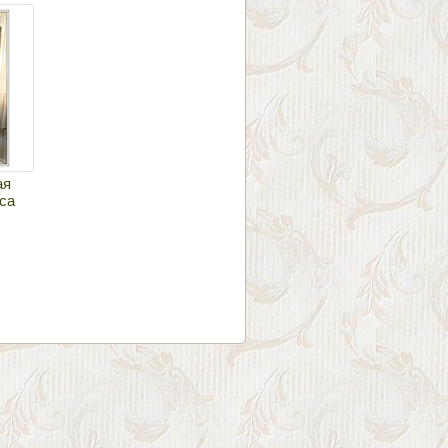
ая
са