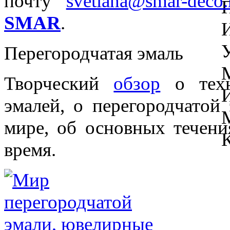
почту
svetlana@smar-deco.
SMAR
.
Перегородчатая эмаль
Творческий
обзор
о техн
эмалей, о перегородчатой
мире, об основных течени
время.