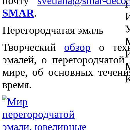
почту
svetlana@smar-deco.
SMAR
.
Перегородчатая эмаль
Творческий
обзор
о техн
эмалей, о перегородчатой
мире, об основных течени
время.