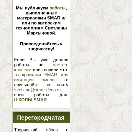
Мы публикуем
работы
,
выполненные
материалами SMAR и/
или по авторским
технологиям Светланы
Мартыновой.
Присоединяйтесь к
творчеству!
Если Вы уже делали
работы по
мастер-
классам
или творили что-
то
красками SMAR для
имитации эмали
, то
присылайте на почту
svetlana@smar-deco.ru
свои работы для
ШКОЛЫ SMAR
.
Перегородчатая
эмаль
Творческий
обзор
о