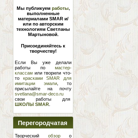
Мы публикуем
работы
,
выполненные
материалами SMAR и/
или по авторским
технологиям Светланы
Мартыновой.
Присоединяйтесь к
творчеству!
Если Вы уже делали
работы по
мастер-
классам
или творили что-
то
красками SMAR для
имитации эмали
, то
присылайте на почту
svetlana@smar-deco.ru
свои работы для
ШКОЛЫ SMAR
.
Перегородчатая
эмаль
Творческий
обзор
о