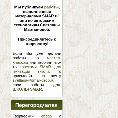
Мы публикуем
работы
,
выполненные
материалами SMAR и/
или по авторским
технологиям Светланы
Мартыновой.
Присоединяйтесь к
творчеству!
Если Вы уже делали
работы по
мастер-
классам
или творили что-
то
красками SMAR для
имитации эмали
, то
присылайте на почту
svetlana@smar-deco.ru
свои работы для
ШКОЛЫ SMAR
.
Перегородчатая
эмаль
Творческий
обзор
о