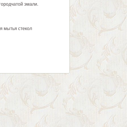
городчатой эмали.
я мытья стекол