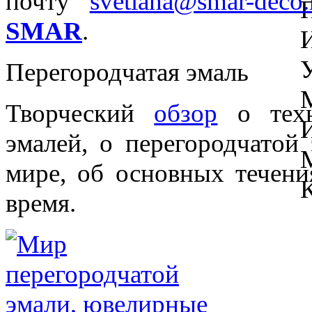
почту
svetlana@smar-deco.
SMAR
.
Перегородчатая эмаль
Творческий
обзор
о техн
эмалей, о перегородчатой
мире, об основных течени
время.