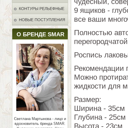
чудесный, сове
9 ящиков - глу
КОНТУРЫ РЕЛЬЕФНЫЕ
все ваши много
НОВЫЕ ПОСТУПЛЕНИЯ
Полностью авто
О БРЕНДЕ SMAR
перегородчатой
Роспись лаков
Рекомендации п
Можно протират
жидкости для м
Размер:
Ширина - 35см
Глубина - 25см
Светлана Мартынова - лицо и
вдохновитель бренда SMAR.
Высота - 23см