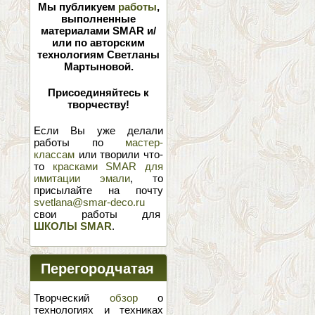
Мы публикуем
работы
,
выполненные
материалами SMAR и/
или по авторским
технологиям Светланы
Мартыновой.
Присоединяйтесь к
творчеству!
Если Вы уже делали
работы по
мастер-
классам
или творили что-
то
красками SMAR для
имитации эмали
, то
присылайте на почту
svetlana@smar-deco.ru
свои работы для
ШКОЛЫ SMAR
.
Перегородчатая
эмаль
Творческий
обзор
о
технологиях и техниках