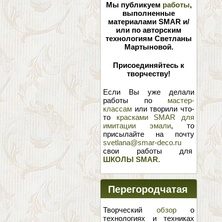
Мы публикуем
работы
,
выполненные
материалами SMAR и/
или по авторским
технологиям Светланы
Мартыновой.
Присоединяйтесь к
творчеству!
Если Вы уже делали
работы по
мастер-
классам
или творили что-
то
красками SMAR для
имитации эмали
, то
присылайте на почту
svetlana@smar-deco.ru
свои работы для
ШКОЛЫ SMAR
.
Перегородчатая
эмаль
Творческий
обзор
о
технологиях и техниках