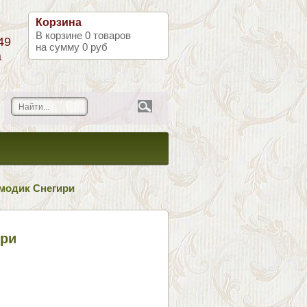
Корзина
В корзине
0
товаров
49
на сумму
0 руб
а
модик Снегири
ири