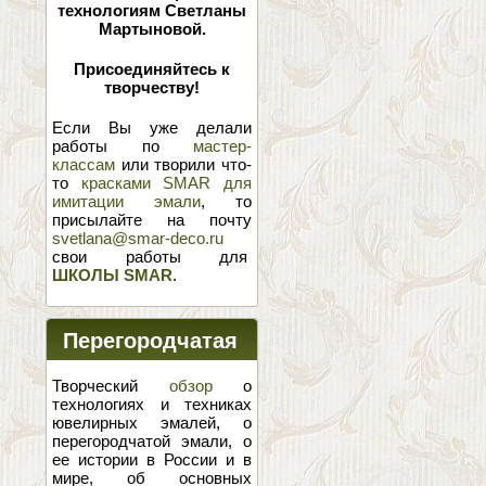
технологиям Светланы
Мартыновой.
Присоединяйтесь к
творчеству!
Если Вы уже делали
работы по
мастер-
классам
или творили что-
то
красками SMAR для
имитации эмали
, то
присылайте на почту
svetlana@smar-deco.ru
свои работы для
ШКОЛЫ SMAR
.
Перегородчатая
эмаль
Творческий
обзор
о
технологиях и техниках
ювелирных эмалей, о
перегородчатой эмали, о
ее истории в России и в
мире, об основных