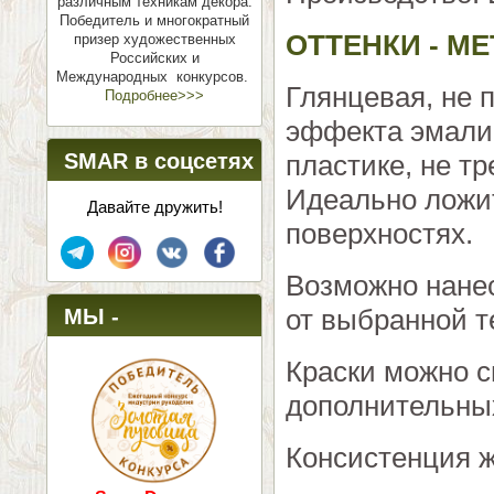
различным техникам декора.
Победитель и многократный
ОТТЕНКИ - М
призер художественных
Российских и
Международных конкурсов.
Глянцевая, не 
Подробнее>>>
эффекта эмали 
пластике, не т
SMAR в соцсетях
Идеально ложит
Давайте дружить!
поверхностях.
Возможно нанес
от выбранной т
МЫ -
ПОБЕДИТЕЛИ!
Краски можно 
дополнительных
Консистенция ж