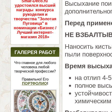
Smar-Deco.ru
Высыхание поис
удостоился высшей
дополнительног
награды конкурса
рукоделия и
творчества "Золотая
Перед примен
Пуговица" в
номинации «Бизнес /
Лучший интернет-
НЕ ВЗБАЛТЫВ
магазин 2018»
Наносить кисть
ГАЛЕРЕЯ РАБОТ
пыли поверхнос
Что главное для любого
Время высых
человека любой
творческой профессии?
на отлип 4-
Правильно! Его
ПОРТФОЛИО
!
полное высы
устойчивост
химическим 