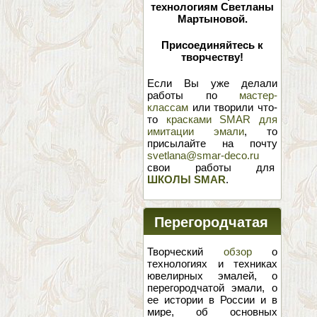
технологиям Светланы
Мартыновой.
Присоединяйтесь к
творчеству!
Если Вы уже делали
работы по
мастер-
классам
или творили что-
то
красками SMAR для
имитации эмали
, то
присылайте на почту
svetlana@smar-deco.ru
свои работы для
ШКОЛЫ SMAR
.
Перегородчатая
эмаль
Творческий
обзор
о
технологиях и техниках
ювелирных эмалей, о
перегородчатой эмали, о
ее истории в России и в
мире, об основных