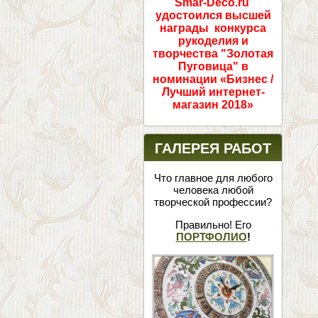
Smar-Deco.ru
удостоился высшей
награды конкурса
рукоделия и
творчества "Золотая
Пуговица" в
номинации «Бизнес /
Лучший интернет-
магазин 2018»
ГАЛЕРЕЯ РАБОТ
Что главное для любого
человека любой
творческой профессии?
Правильно! Его
ПОРТФОЛИО
!