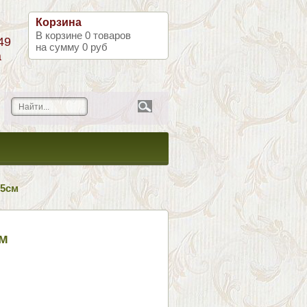
Корзина
В корзине
0
товаров
49
на сумму
0 руб
а
25см
см