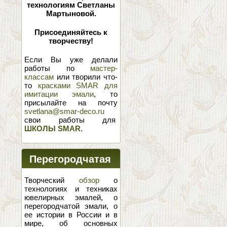
технологиям Светланы
Мартыновой.
Присоединяйтесь к
творчеству!
Если Вы уже делали
работы по
мастер-
классам
или творили что-
то
красками SMAR для
имитации эмали
, то
присылайте на почту
svetlana@smar-deco.ru
свои работы для
ШКОЛЫ SMAR
.
Перегородчатая
эмаль
Творческий
обзор
о
технологиях и техниках
ювелирных эмалей, о
перегородчатой эмали, о
ее истории в России и в
мире, об основных