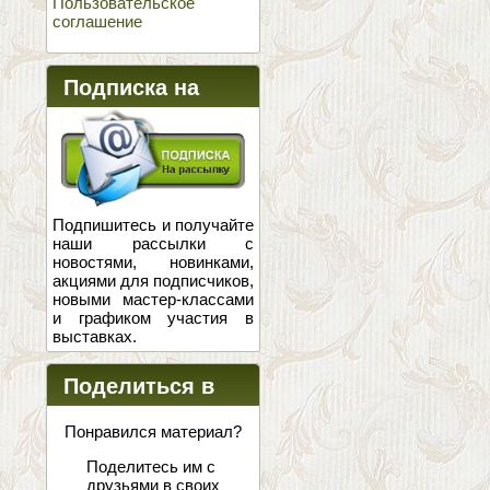
Пользовательское
соглашение
Подписка на
новости
Подпишитесь и получайте
наши рассылки с
новостями, новинками,
акциями для подписчиков,
новыми мастер-классами
и графиком участия в
выставках.
Поделиться в
соцсетях
Понравился материал?
Поделитесь им с
друзьями в своих