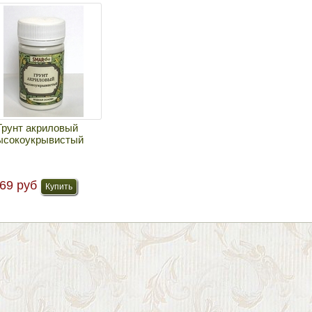
Грунт акриловый
ысокоукрывистый
69 руб