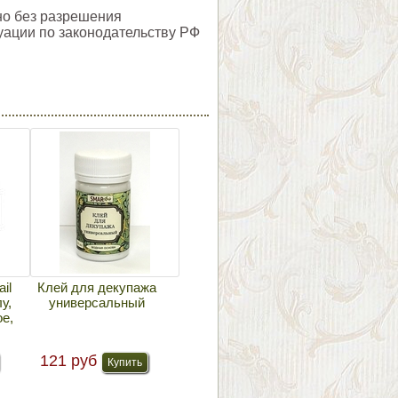
но без разрешения
уации по законодательству РФ
il
Клей для декупажа
у,
универсальный
ое,
121 руб