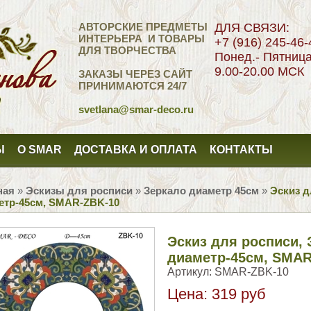
АВТОРСКИЕ ПРЕДМЕТЫ
ДЛЯ СВЯЗИ:
ИНТЕРЬЕРА И ТОВАРЫ
+7 (916) 245-46-
ДЛЯ ТВОРЧЕСТВА
Понед.- Пятниц
9.00-20.00 МСК
ЗАКАЗЫ ЧЕРЕЗ САЙТ
ПРИНИМАЮТСЯ 24/7
svetlana
@smar-deco.ru
Ы
О SMAR
ДОСТАВКА И ОПЛАТА
КОНТАКТЫ
ная
»
Эскизы для росписи
»
Зеркало диаметр 45см
»
Эскиз д
етр-45см, SMAR-ZBK-10
Эскиз для росписи, 
диаметр-45см, SMAR
Артикул:
SMAR-ZBK-10
Цена:
319 руб