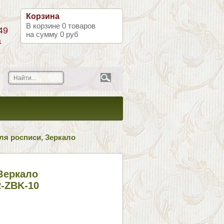
Корзина
В корзине
0
товаров
49
на сумму
0 руб
а
ля росписи, Зеркало
Зеркало
-ZBK-10