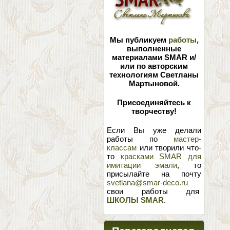
Мы публикуем
работы
,
выполненные
материалами SMAR и/
или по авторским
технологиям Светланы
Мартыновой.
Присоединяйтесь к
творчеству!
Если Вы уже делали
работы по
мастер-
классам
или творили что-
то
красками SMAR для
имитации эмали
, то
присылайте на почту
svetlana@smar-deco.ru
свои работы для
ШКОЛЫ SMAR
.