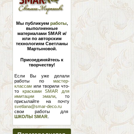
Мы публикуем
работы
,
выполненные
материалами SMAR и/
или по авторским
технологиям Светланы
Мартыновой.
Присоединяйтесь к
творчеству!
Если Вы уже делали
работы по
мастер-
классам
или творили что-
то
красками SMAR для
имитации эмали
, то
присылайте на почту
svetlana@smar-deco.ru
свои работы для
ШКОЛЫ SMAR
.