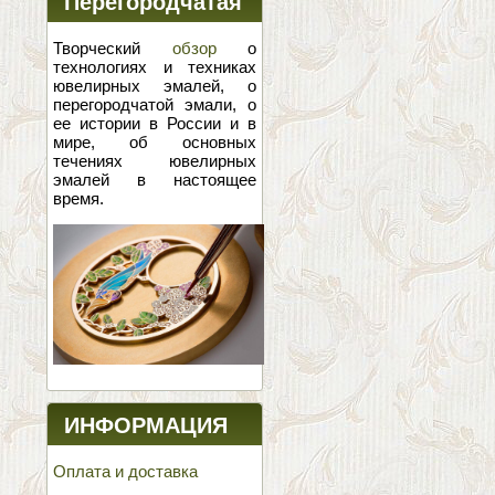
Перегородчатая
эмаль
Творческий
обзор
о
технологиях и техниках
ювелирных эмалей, о
перегородчатой эмали, о
ее истории в России и в
мире, об основных
течениях ювелирных
эмалей в настоящее
время.
ИНФОРМАЦИЯ
Оплата и доставка