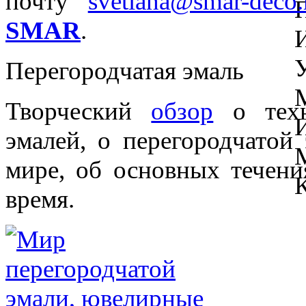
почту
svetlana@smar-deco.
SMAR
.
Перегородчатая эмаль
Творческий
обзор
о техн
эмалей, о перегородчатой
мире, об основных течени
время.