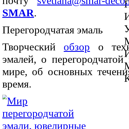
почту
svetlana@smar-deco.
SMAR
.
Перегородчатая эмаль
Творческий
обзор
о техн
эмалей, о перегородчатой
мире, об основных течени
время.