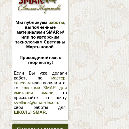
Мы публикуем
работы
,
выполненные
материалами SMAR и/
или по авторским
технологиям Светланы
Мартыновой.
Присоединяйтесь к
творчеству!
Если Вы уже делали
работы по
мастер-
классам
или творили что-
то
красками SMAR для
имитации эмали
, то
присылайте на почту
svetlana@smar-deco.ru
свои работы для
ШКОЛЫ SMAR
.