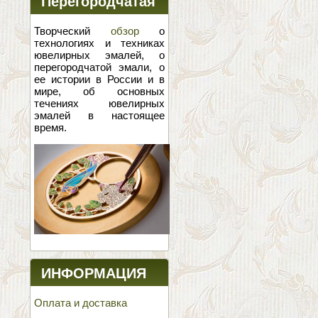
Перегородчатая
эмаль
Творческий
обзор
о
технологиях и техниках
ювелирных эмалей, о
перегородчатой эмали, о
ее истории в России и в
мире, об основных
течениях ювелирных
эмалей в настоящее
время.
ИНФОРМАЦИЯ
Оплата и доставка