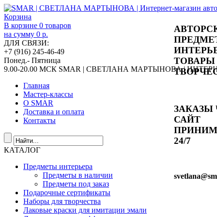
Корзина
В корзине
0
товаров
АВТОРС
на сумму
0 р.
ПРЕДМЕ
ДЛЯ СВЯЗИ:
ИНТЕРЬ
+7 (916) 245-46-49
ТОВАРЫ
Понед.- Пятница
9.00-20.00 МСК
SMAR | СВЕТЛАНА МАРТЫНОВА | ИНТЕ
ТВОРЧЕ
Главная
Мастер-классы
О SMAR
ЗАКАЗЫ 
Доставка и оплата
САЙТ
Контакты
ПРИНИ
24/7
КАТАЛОГ
Предметы интерьера
Предметы в наличии
svetlana
@sma
Предметы под заказ
Подарочные сертификаты
Наборы для творчества
Лаковые краски для имитации эмали