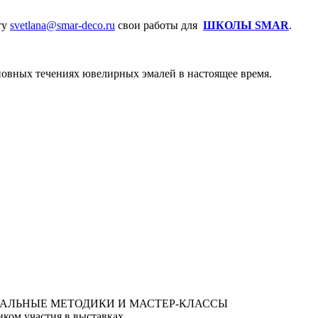
ту
svetlana@smar-deco.ru
свои работы для
ШКОЛЫ SMAR
.
сновных течениях ювелирных эмалей в настоящее время.
ком участия в выставках.