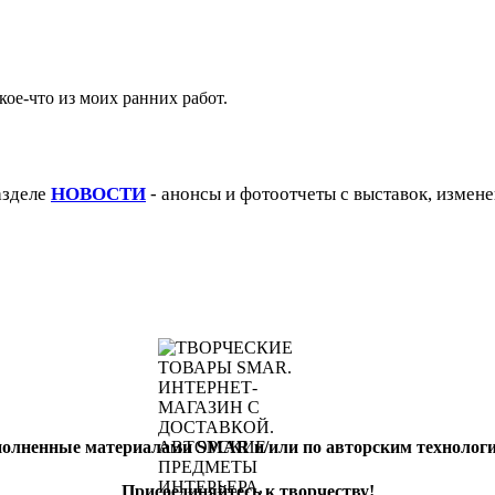
кое-что из моих ранних работ.
азделе
НОВОСТИ
- анонсы и фотоотчеты с выставок, измене
полненные материалами SMAR и/или по авторским техноло
Присоединяйтесь к творчеству!