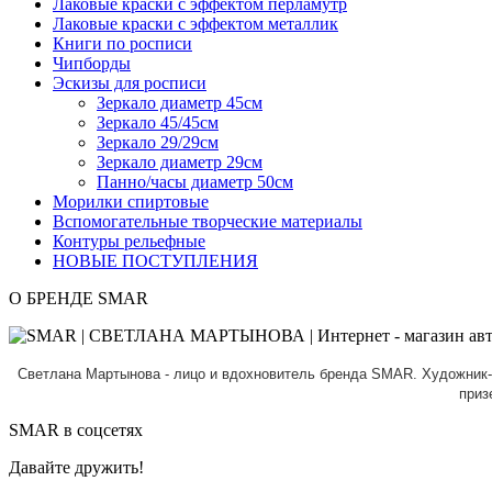
Лаковые краски с эффектом перламутр
Лаковые краски с эффектом металлик
Книги по росписи
Чипборды
Эскизы для росписи
Зеркало диаметр 45см
Зеркало 45/45см
Зеркало 29/29см
Зеркало диаметр 29см
Панно/часы диаметр 50см
Морилки спиртовые
Вспомогательные творческие материалы
Контуры рельефные
НОВЫЕ ПОСТУПЛЕНИЯ
О БРЕНДЕ SMAR
Светлана Мартынова - лицо и вдохновитель бренда SMAR.
Художник-
приз
SMAR в соцсетях
Давайте дружить!