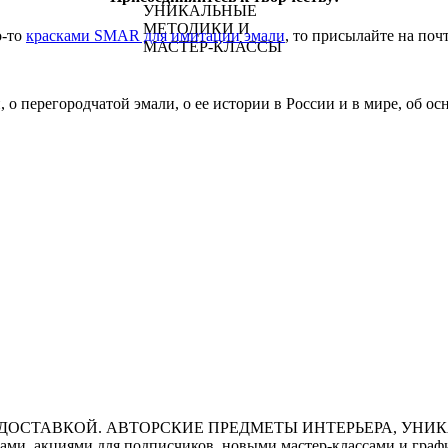
о-то
красками SMAR для имитации эмали
, то присылайте на поч
 о перегородчатой эмали, о ее истории в России и в мире, об о
ми, акциями для подписчиков, новыми мастер-классами и графи