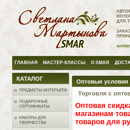
АВТО
ИНТЕ
ДЛЯ 
ЗАКА
ПРИН
svetla
ГЛАВНАЯ
МАСТЕР-КЛАССЫ
О SMAR
ДОСТА
КАТАЛОГ
Оптовые условия
ПРЕДМЕТЫ ИНТЕРЬЕРА
Торговля с опт
ПОДАРОЧНЫЕ
Оптовая скид
СЕРТИФИКАТЫ
магазинам тов
НАБОРЫ ДЛЯ
товаров для р
ТВОРЧЕСТВА