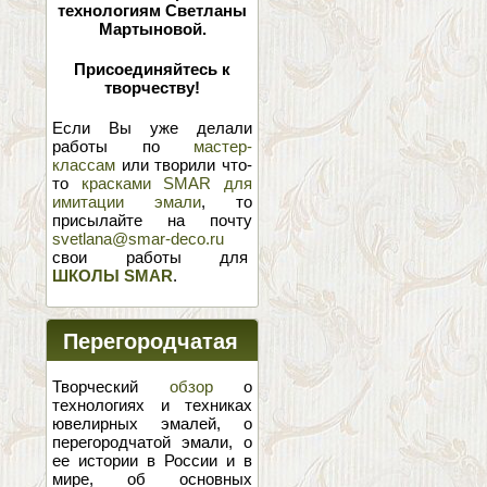
технологиям Светланы
Мартыновой.
Присоединяйтесь к
творчеству!
Если Вы уже делали
работы по
мастер-
классам
или творили что-
то
красками SMAR для
имитации эмали
, то
присылайте на почту
svetlana@smar-deco.ru
свои работы для
ШКОЛЫ SMAR
.
Перегородчатая
эмаль
Творческий
обзор
о
технологиях и техниках
ювелирных эмалей, о
перегородчатой эмали, о
ее истории в России и в
мире, об основных