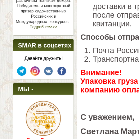
различным техникам декора.
доставки в 
Победитель и многократный
призер художественных
после отпра
Российских и
Международных конкурсов.
квитанции.
Подробнее>>>
Способы отпра
SMAR в соцсетях
Почта Росси
Транспортн
Давайте дружить!
Внимание!
Упаковка груза
МЫ -
компанию опла
ПОБЕДИТЕЛИ!
С уважением,
Светлана Мар