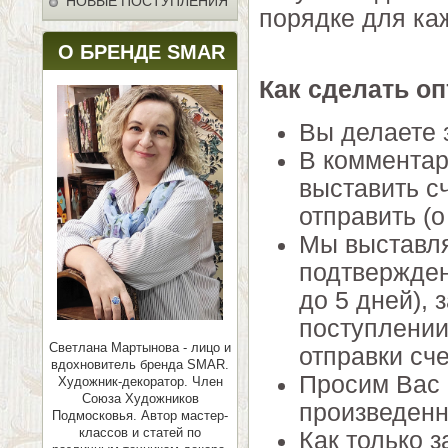
НОВЫЕ ПОСТУПЛЕНИЯ
порядке для каж
О БРЕНДЕ SMAR
Как сделать оп
Вы делаете 
В комментар
выставить с
отправить (о
Мы выставля
подтвержден
до 5 дней),
поступлении
Светлана Мартынова - лицо и
отправки сче
вдохновитель бренда SMAR.
Просим Вас 
Художник-декоратор. Член
Союза Художников
произведенн
Подмосковья.
Автор мастер-
классов и статей по
Как только з