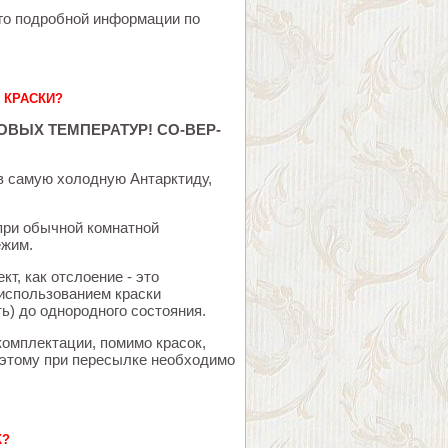
ого подробной информации по
 КРАСКИ?
ВЫХ ТЕМПЕРАТУР! СО-ВЕР-
 в самую холодную Антарктиду
,
при обычной комнатной
ежим.
т, как отслоение - это
 использованием краски
ь) до однородного состояния.
 комплектации, помимо красок,
оэтому при пересылке необходимо
К?