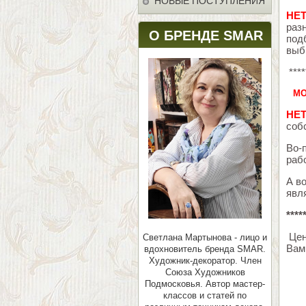
НОВЫЕ ПОСТУПЛЕНИЯ
НЕТ
раз
О БРЕНДЕ SMAR
под
выб
****
МО
НЕТ
соб
Во-
раб
А в
явл
****
Цен
Светлана Мартынова - лицо и
Вам
вдохновитель бренда SMAR.
Художник-декоратор. Член
Союза Художников
Подмосковья.
Автор мастер-
классов и статей по