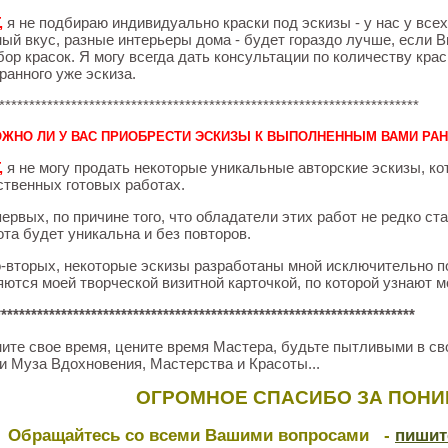
,
я не подбираю индивидуально краски под эскизы - у нас у всех
ный вкус, разные интерьеры дома - будет гораздо лучше, если 
бор красок. Я могу всегда дать консультации по количеству кра
ранного уже эскиза.
**********************************************************************
ЖНО ЛИ У ВАС ПРИОБРЕСТИ ЭСКИЗЫ К ВЫПОЛНЕННЫМ ВАМИ РА
,
я не могу продать некоторые уникальные авторские эскизы, к
ственных готовых работах.
первых, по причине того, что обладатели этих работ не редко ст
ота будет уникальна и без повторов.
о-вторых, некоторые эскизы разработаны мной исключительно п
яются моей творческой визитной карточкой, по которой узнают м
**********************************************************************
ите свое время, цените время Мастера, будьте пытливыми в сво
и Муза Вдохновения, Мастерства и Красоты...
ОГРОМНОЕ СПАСИБО ЗА ПОНИ
Обращайтесь со всеми Вашими вопросами -
пишит