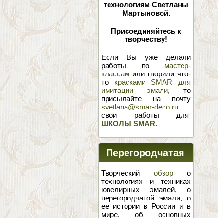
технологиям Светланы
Мартыновой.
Присоединяйтесь к
творчеству!
Если Вы уже делали
работы по
мастер-
классам
или творили что-
то
красками SMAR для
имитации эмали
, то
присылайте на почту
svetlana@smar-deco.ru
свои работы для
ШКОЛЫ SMAR
.
Перегородчатая
эмаль
Творческий
обзор
о
технологиях и техниках
ювелирных эмалей, о
перегородчатой эмали, о
ее истории в России и в
мире, об основных