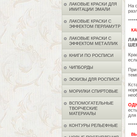
ЛАКОВЫЕ КРАСКИ ДЛЯ
На 
ИМИТАЦИИ ЭМАЛИ
раз
****
ЛАКОВЫЕ КРАСКИ С
ЭФФЕКТОМ ПЕРЛАМУТР
КА
ЛАКОВЫЕ КРАСКИ С
ЛА
ЭФФЕКТОМ МЕТАЛЛИК
ШЕН
Кра
КНИГИ ПО РОСПИСИ
есл
ЧИПБОРДЫ
При
тем
ЭСКИЗЫ ДЛЯ РОСПИСИ
Кст
нор
МОРИЛКИ СПИРТОВЫЕ
нео
ВСПОМОГАТЕЛЬНЫЕ
ОД
ТВОРЧЕСКИЕ
ест
МАТЕРИАЛЫ
для
****
КОНТУРЫ РЕЛЬЕФНЫЕ
ВЫ