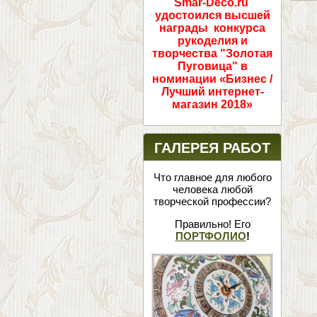
Smar-Deco.ru
удостоился высшей
награды конкурса
рукоделия и
творчества "Золотая
Пуговица" в
номинации «Бизнес /
Лучший интернет-
магазин 2018»
ГАЛЕРЕЯ РАБОТ
Что главное для любого
человека любой
творческой профессии?
Правильно! Его
ПОРТФОЛИО
!