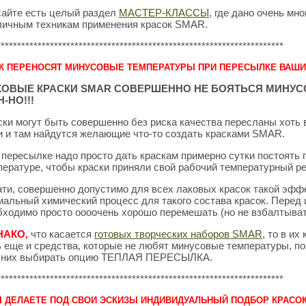
сайте есть целый раздел
МАСТЕР-КЛАССЫ
, где дано очень мн
личным техникам применения красок SMAR.
**********************************************************************
К ПЕРЕНОСЯТ МИНУСОВЫЕ ТЕМПЕРАТУРЫ ПРИ ПЕРЕСЫЛКЕ ВАШИ
КОВЫЕ КРАСКИ SMAR СОВЕРШЕННО НЕ БОЯТЬСЯ МИНУСО
-НО!!!
ски могут быть совершенно без риска качества пересланы хоть
и и там найдутся желающие что-то создать красками SMAR.
 пересылке надо просто дать краскам примерно сутки постоять 
пературе, чтобы краски приняли свой рабочий температурный р
ати, совершенно допустимо для всех лаковых красок такой эффек
мальный химический процесс для такого состава красок. Перед
бходимо просто оооочень хорошо перемешать (но не взбалтыват
НАКО,
что касается
готовых творческих наборов SMAR
, то в их
ь еще и средства, которые не любят минусовые температуры, п
 них выбирать опцию ТЕПЛАЯ ПЕРЕСЫЛКА.
**********************************************************************
 ДЕЛАЕТЕ ПОД СВОИ ЭСКИЗЫ ИНДИВИДУАЛЬНЫЙ ПОДБОР КРАСО