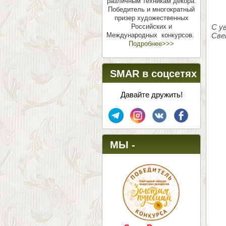
различным техникам декора.
Победитель и многократный
призер художественных
Российских и
С у
Международных конкурсов.
Све
Подробнее>>>
SMAR в соцсетях
Давайте дружить!
МЫ -
ПОБЕДИТЕЛИ!