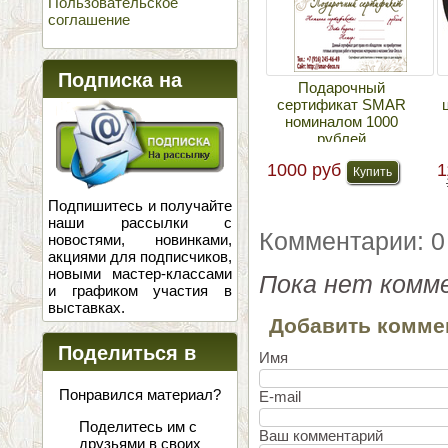
Пользовательское
соглашение
Подписка на
Подарочный
сертификат SMAR
новости
номиналом 1000
рублей
1000 руб
1
Подпишитесь и получайте
наши рассылки с
Комментарии: 0
новостями, новинками,
акциями для подписчиков,
новыми мастер-классами
Пока нет комм
и графиком участия в
выставках.
Добавить комме
Поделиться в
Имя
соцсетях
Понравился материал?
E-mail
Поделитесь им с
Ваш комментарий
друзьями в своих