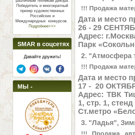
различным техникам декора.
Победитель и многократный
!!! Продажа мат
призер художественных
Российских и
Дата и место 
Международных конкурсов.
26 - 29 СЕНТЯ
Подробнее>>>
Адрес: г.Москва
Парк «Сокольн
SMAR в соцсетях
2. "Атмосфера 
Давайте дружить!
!!! Продажа мат
Дата и место 
17 - 20 ОКТЯБ
МЫ -
Адрес:
ТВК Ти
ПОБЕДИТЕЛИ!
1, стр. 1, стенд
Ст.метро «Бел
3. "Ладья", Зи
!!! Продажа ав