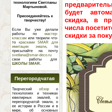
технологиям Светланы
предварител
Мартыновой.
будет автом
Присоединяйтесь к
скидка, в пр
творчеству!
числа посетит
Если Вы уже делали
работы по
мастер-
скидки за поку
классам
или творили что-
то
красками SMAR для
имитации эмали
, то
присылайте на почту
svetlana@smar-deco.ru
свои работы для
ШКОЛЫ SMAR
.
Перегородчатая
эмаль
Творческий
обзор
о
технологиях и техниках
ювелирных эмалей, о
перегородчатой эмали, о
ее истории в России и в
мире, об основных