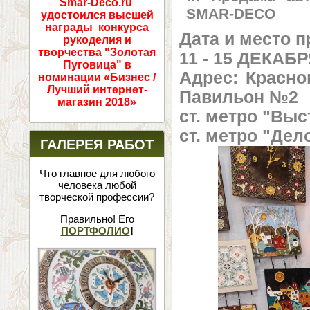
Smar-Deco.ru
SMAR-DECO
удостоился высшей
награды конкурса
Дата и место 
рукоделия и
творчества "Золотая
11 - 15 ДЕКАБР
Пуговица" в
Адрес: Красно
номинации «Бизнес /
Лучший интернет-
Павильон №2
магазин 2018»
cт. метро "Вы
ст. метро "Дел
ГАЛЕРЕЯ РАБОТ
Что главное для любого
человека любой
творческой профессии?
Правильно! Его
ПОРТФОЛИО
!