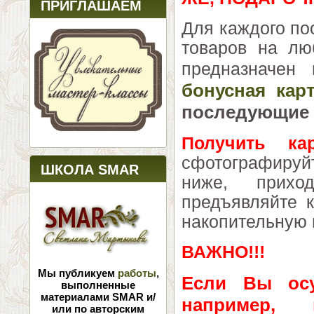
ПРИГЛАШАЕМ
Для каждого по
товаров на лю
предназначен 
бонусная кар
последующие 
Получить кар
сфотографируй
ШКОЛА SMAR
ниже, прихо
предъявляйте 
накопительную 
ВАЖНО!!!
Мы публикуем
работы
,
Если Вы осу
выполненные
материалами SMAR и/
например, 
или по авторским