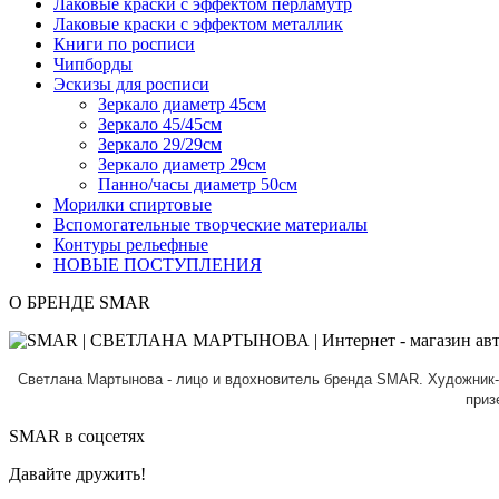
Лаковые краски с эффектом перламутр
Лаковые краски с эффектом металлик
Книги по росписи
Чипборды
Эскизы для росписи
Зеркало диаметр 45см
Зеркало 45/45см
Зеркало 29/29см
Зеркало диаметр 29см
Панно/часы диаметр 50см
Морилки спиртовые
Вспомогательные творческие материалы
Контуры рельефные
НОВЫЕ ПОСТУПЛЕНИЯ
О БРЕНДЕ SMAR
Светлана Мартынова - лицо и вдохновитель бренда SMAR.
Художник-
приз
SMAR в соцсетях
Давайте дружить!