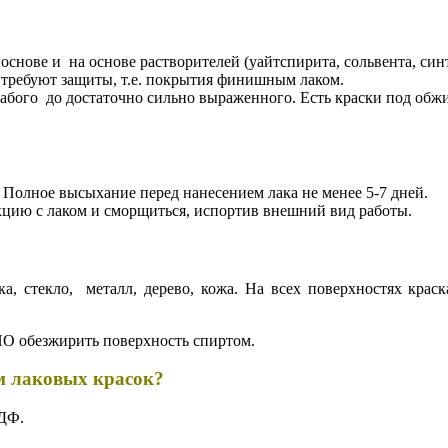
снове и на основе растворителей (уайтспирита, сольвента, син
и требуют защиты, т.е. покрытия финишным лаком.
лабого до достаточно сильно выраженного. Есть краски под обжи
. Полное высыхание перед нанесением лака не менее 5-7 дней.
акцию с лаком и сморщиться, испортив внешний вид работы.
а, стекло, металл, дерево, кожа. На всех поверхностях крас
О обезжирить поверхность спиртом.
ем лаковых красок?
МДФ.