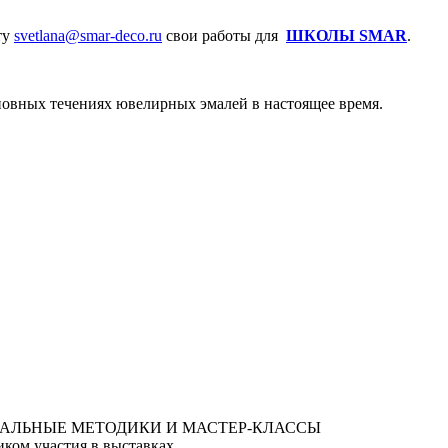
ту
svetlana@smar-deco.ru
свои работы для
ШКОЛЫ SMAR
.
сновных течениях ювелирных эмалей в настоящее время.
ком участия в выставках.