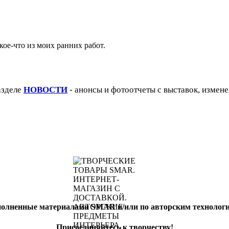
кое-что из моих ранних работ.
азделе
НОВОСТИ
- анонсы и фотоотчеты с выставок, измене
полненные материалами SMAR и/или по авторским техноло
Присоединяйтесь к творчеству!