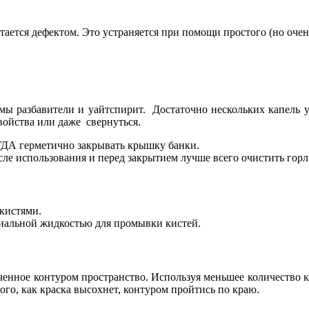
итается дефектом. Это устраняется при помощи простого (но оч
ы разбавители и уайтспирит. Достаточно нескольких капель уай
свойства или даже свернуться.
ГДА герметично закрывать крышку банки.
сле использования и перед закрытием лучше всего очистить гор
кистями.
иальной жидкостью для промывки кистей.
иченное контуром пространство. Используя меньшее количество 
того, как краска высохнет, контуром пройтись по краю.