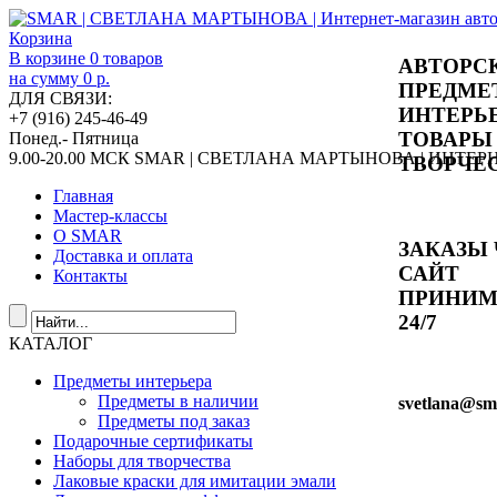
Корзина
В корзине
0
товаров
АВТОРС
на сумму
0 р.
ПРЕДМЕ
ДЛЯ СВЯЗИ:
ИНТЕРЬ
+7 (916) 245-46-49
ТОВАРЫ
Понед.- Пятница
9.00-20.00 МСК
SMAR | СВЕТЛАНА МАРТЫНОВА | ИНТЕ
ТВОРЧЕ
Главная
Мастер-классы
О SMAR
ЗАКАЗЫ 
Доставка и оплата
САЙТ
Контакты
ПРИНИ
24/7
КАТАЛОГ
Предметы интерьера
Предметы в наличии
svetlana
@sma
Предметы под заказ
Подарочные сертификаты
Наборы для творчества
Лаковые краски для имитации эмали