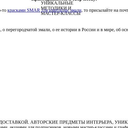
о-то
красками SMAR для имитации эмали
, то присылайте на поч
 о перегородчатой эмали, о ее истории в России и в мире, об о
ми, акциями для подписчиков, новыми мастер-классами и графи