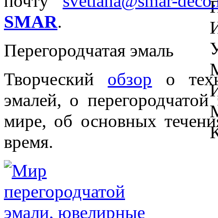
почту
svetlana@smar-deco.
SMAR
.
Перегородчатая эмаль
Творческий
обзор
о техн
эмалей, о перегородчатой
мире, об основных течени
время.