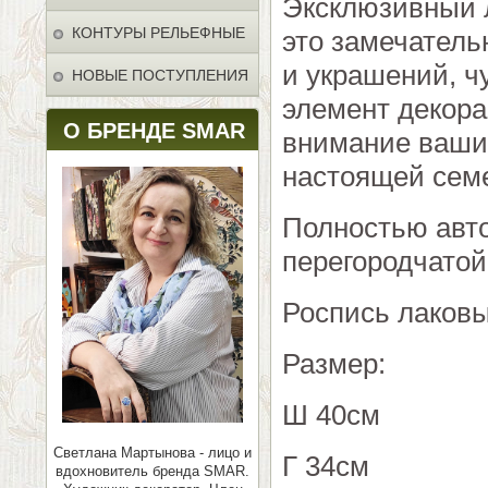
Эксклюзивный л
КОНТУРЫ РЕЛЬЕФНЫЕ
это замечатель
и украшений, ч
НОВЫЕ ПОСТУПЛЕНИЯ
элемент декора
О БРЕНДЕ SMAR
внимание ваших 
настоящей сем
Полностью авто
перегородчатой
Роспись лаков
Размер:
Ш 40см
Светлана Мартынова - лицо и
Г 34см
вдохновитель бренда SMAR.