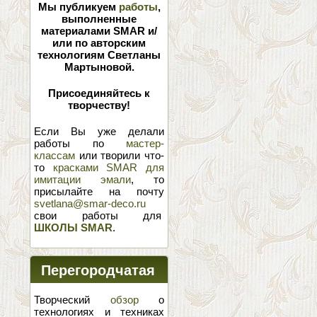
Мы публикуем
работы
,
выполненные
материалами SMAR и/
или по авторским
технологиям Светланы
Мартыновой.
Присоединяйтесь к
творчеству!
Если Вы уже делали
работы по
мастер-
классам
или творили что-
то
красками SMAR для
имитации эмали
, то
присылайте на почту
svetlana@smar-deco.ru
свои работы для
ШКОЛЫ SMAR
.
Перегородчатая
эмаль
Творческий
обзор
о
технологиях и техниках