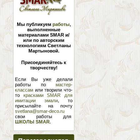
Мы публикуем
работы
,
выполненные
материалами SMAR и/
или по авторским
технологиям Светланы
Мартыновой.
Присоединяйтесь к
творчеству!
Если Вы уже делали
работы по
мастер-
классам
или творили что-
то
красками SMAR для
имитации эмали
, то
присылайте на почту
svetlana@smar-deco.ru
свои работы для
ШКОЛЫ SMAR
.