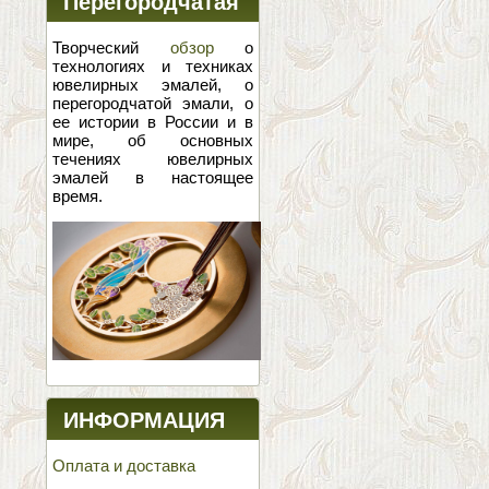
Перегородчатая
эмаль
Творческий
обзор
о
технологиях и техниках
ювелирных эмалей, о
перегородчатой эмали, о
ее истории в России и в
мире, об основных
течениях ювелирных
эмалей в настоящее
время.
ИНФОРМАЦИЯ
Оплата и доставка