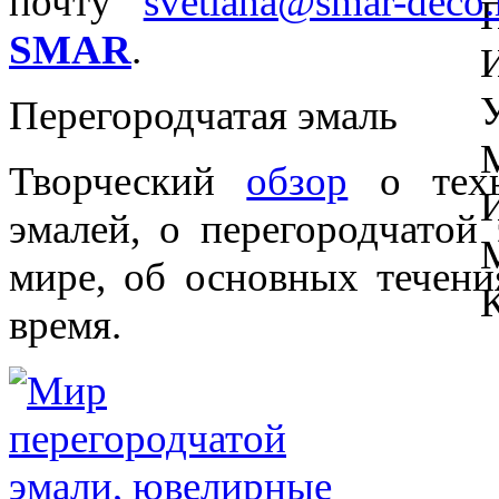
почту
svetlana@smar-deco.
SMAR
.
Перегородчатая эмаль
Творческий
обзор
о техн
эмалей, о перегородчатой
мире, об основных течени
время.