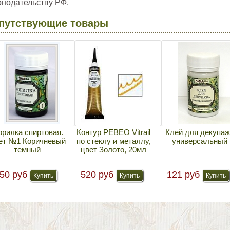
онодательству РФ.
путствующие товары
рилка спиртовая.
Контур PEBEO Vitrail
Клей для декупа
ет №1 Коричневый
по стеклу и металлу,
универсальный
темный
цвет Золото, 20мл
50 руб
520 руб
121 руб