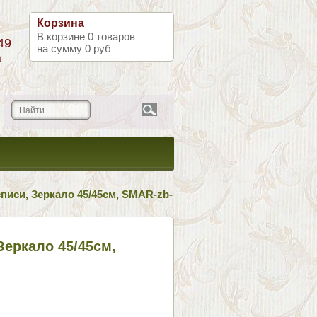
Корзина
В корзине
0
товаров
49
на сумму
0 руб
а
писи, Зеркало 45/45см, SMAR-zb-
Зеркало 45/45см,