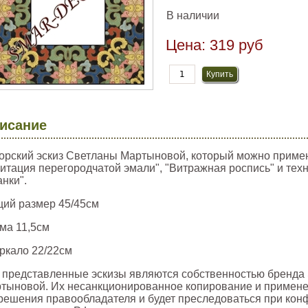
В наличии
Цена:
319 руб
исание
орский эскиз Светланы Мартыновой, который можно примен
итация перегородчатой эмали", "Витражная роспись" и тех
анки".
ий размер 45/45см
ама 11,5см
еркало 22/22см
 представленные эскизы являются собственностью бренда 
тыновой. Их несанкционированное копирование и примене
решения правообладателя и будет преследоваться при кон