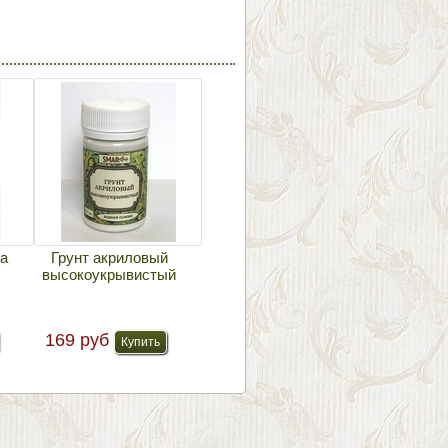
жа
Грунт акриловый
высокоукрывистый
169 руб