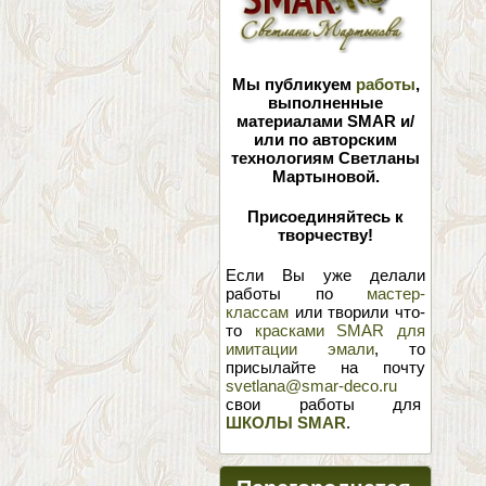
Мы публикуем
работы
,
выполненные
материалами SMAR и/
или по авторским
технологиям Светланы
Мартыновой.
Присоединяйтесь к
творчеству!
Если Вы уже делали
работы по
мастер-
классам
или творили что-
то
красками SMAR для
имитации эмали
, то
присылайте на почту
svetlana@smar-deco.ru
свои работы для
ШКОЛЫ SMAR
.