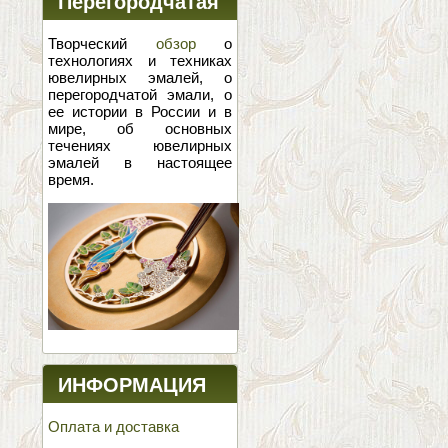
Перегородчатая
эмаль
Творческий
обзор
о
технологиях и техниках
ювелирных эмалей, о
перегородчатой эмали, о
ее истории в России и в
мире, об основных
течениях ювелирных
эмалей в настоящее
время.
ИНФОРМАЦИЯ
Оплата и доставка