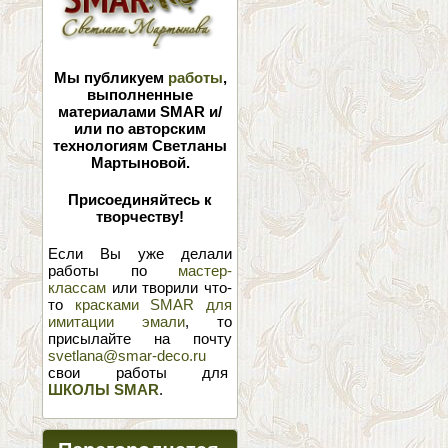
Мы публикуем
работы
,
выполненные
материалами SMAR и/
или по авторским
технологиям Светланы
Мартыновой.
Присоединяйтесь к
творчеству!
Если Вы уже делали
работы по
мастер-
классам
или творили что-
то
красками SMAR для
имитации эмали
, то
присылайте на почту
svetlana@smar-deco.ru
свои работы для
ШКОЛЫ SMAR
.