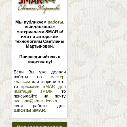
Мы публикуем
работы
,
выполненные
материалами SMAR и/
или по авторским
технологиям Светланы
Мартыновой.
Присоединяйтесь к
творчеству!
Если Вы уже делали
работы по
мастер-
классам
или творили что-
то
красками SMAR для
имитации эмали
, то
присылайте на почту
svetlana@smar-deco.ru
свои работы для
ШКОЛЫ SMAR
.