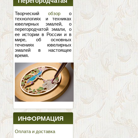
Перегородчатая
эмаль
Творческий
обзор
о
технологиях и техниках
ювелирных эмалей, о
перегородчатой эмали, о
ее истории в России и в
мире, об основных
течениях ювелирных
эмалей в настоящее
время.
ИНФОРМАЦИЯ
Оплата и доставка