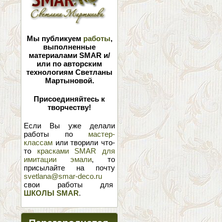
Мы публикуем
работы
,
выполненные
материалами SMAR и/
или по авторским
технологиям Светланы
Мартыновой.
Присоединяйтесь к
творчеству!
Если Вы уже делали
работы по
мастер-
классам
или творили что-
то
красками SMAR для
имитации эмали
, то
присылайте на почту
svetlana@smar-deco.ru
свои работы для
ШКОЛЫ SMAR
.