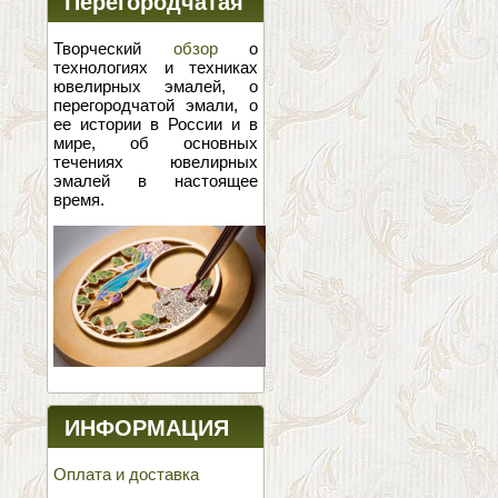
Перегородчатая
эмаль
Творческий
обзор
о
технологиях и техниках
ювелирных эмалей, о
перегородчатой эмали, о
ее истории в России и в
мире, об основных
течениях ювелирных
эмалей в настоящее
время.
ИНФОРМАЦИЯ
Оплата и доставка