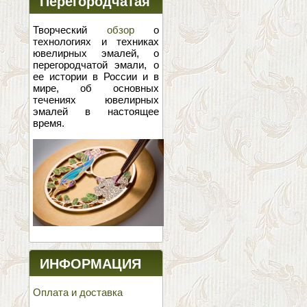
Перегородчатая
эмаль
Творческий
обзор
о
технологиях и техниках
ювелирных эмалей, о
перегородчатой эмали, о
ее истории в России и в
мире, об основных
течениях ювелирных
эмалей в настоящее
время.
ИНФОРМАЦИЯ
Оплата и доставка