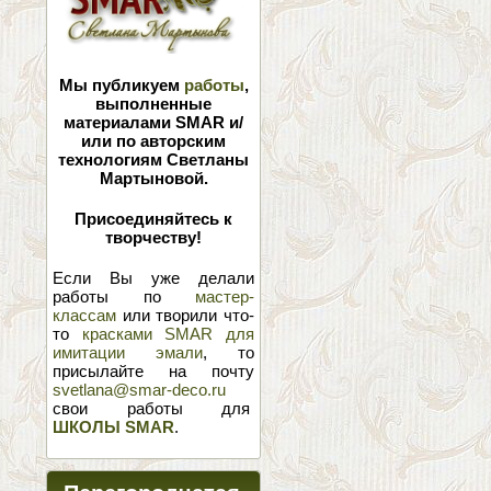
Мы публикуем
работы
,
выполненные
материалами SMAR и/
или по авторским
технологиям Светланы
Мартыновой.
Присоединяйтесь к
творчеству!
Если Вы уже делали
работы по
мастер-
классам
или творили что-
то
красками SMAR для
имитации эмали
, то
присылайте на почту
svetlana@smar-deco.ru
свои работы для
ШКОЛЫ SMAR
.