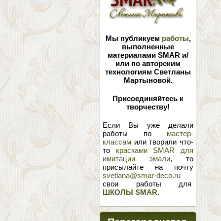
Мы публикуем
работы
,
выполненные
материалами SMAR и/
или по авторским
технологиям Светланы
Мартыновой.
Присоединяйтесь к
творчеству!
Если Вы уже делали
работы по
мастер-
классам
или творили что-
то
красками SMAR для
имитации эмали
, то
присылайте на почту
svetlana@smar-deco.ru
свои работы для
ШКОЛЫ SMAR
.