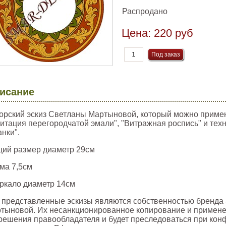
Распродано
Цена:
220 руб
исание
орский эскиз Светланы Мартыновой, который можно примен
итация перегородчатой эмали", "Витражная роспись" и тех
анки".
ий размер диаметр 29см
ама 7,5см
еркало диаметр 14см
 представленные эскизы являются собственностью бренда 
тыновой. Их несанкционированное копирование и примене
решения правообладателя и будет преследоваться при кон