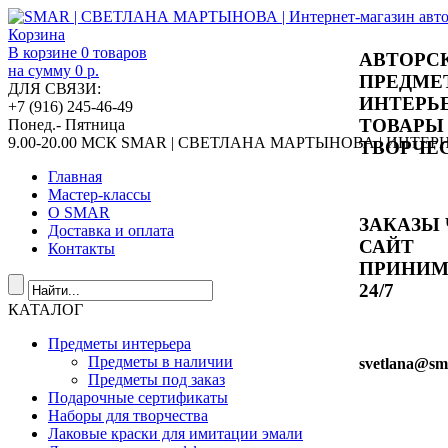
Корзина
В корзине
0
товаров
АВТОРС
на сумму
0 р.
ПРЕДМЕ
ДЛЯ СВЯЗИ:
ИНТЕРЬ
+7 (916) 245-46-49
ТОВАРЫ
Понед.- Пятница
9.00-20.00 МСК
SMAR | СВЕТЛАНА МАРТЫНОВА | ИНТЕ
ТВОРЧЕ
Главная
Мастер-классы
О SMAR
ЗАКАЗЫ 
Доставка и оплата
САЙТ
Контакты
ПРИНИ
24/7
КАТАЛОГ
Предметы интерьера
Предметы в наличии
svetlana
@sma
Предметы под заказ
Подарочные сертификаты
Наборы для творчества
Лаковые краски для имитации эмали