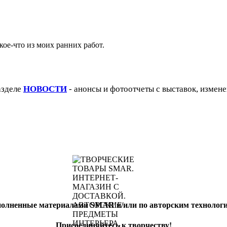
кое-что из моих ранних работ.
азделе
НОВОСТИ
- анонсы и фотоотчеты с выставок, измене
полненные материалами SMAR и/или по авторским техноло
Присоединяйтесь к творчеству!