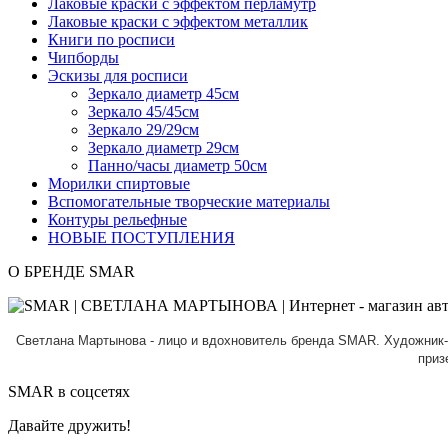
Лаковые краски с эффектом перламутр
Лаковые краски с эффектом металлик
Книги по росписи
Чипборды
Эскизы для росписи
Зеркало диаметр 45см
Зеркало 45/45см
Зеркало 29/29см
Зеркало диаметр 29см
Панно/часы диаметр 50см
Морилки спиртовые
Вспомогательные творческие материалы
Контуры рельефные
НОВЫЕ ПОСТУПЛЕНИЯ
О БРЕНДЕ SMAR
Светлана Мартынова - лицо и вдохновитель бренда SMAR.
Художник-
приз
SMAR в соцсетях
Давайте дружить!