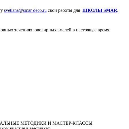
ту
svetlana@smar-deco.ru
свои работы для
ШКОЛЫ SMAR
.
сновных течениях ювелирных эмалей в настоящее время.
ком участия в выставках.