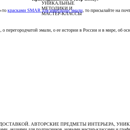
о-то
красками SMAR для имитации эмали
, то присылайте на поч
 о перегородчатой эмали, о ее истории в России и в мире, об о
ми, акциями для подписчиков, новыми мастер-классами и графи