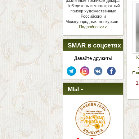
различным техникам декора.
Победитель и многократный
призер художественных
Российских и
Международных конкурсов.
Подробнее>>>
SMAR в соцсетях
К
Давайте дружить!
Пе
1
МЫ -
ПОБЕДИТЕЛИ!