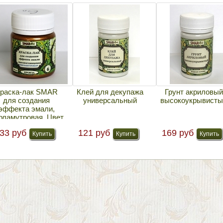
раска-лак SMAR
Клей для декупажа
Грунт акриловый
для создания
универсальный
высокоукрывисты
эффекта эмали,
рламутровая. Цвет
№6 Бронза
33 руб
121 руб
169 руб