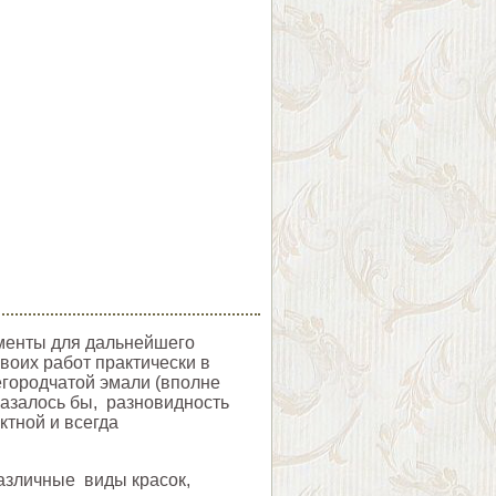
ементы для дальнейшего
воих работ практически в
егородчатой эмали (вполне
казалось бы, разновидность
ктной и всегда
различные виды красок,