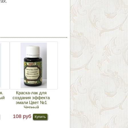
ах.
я.
Краска-лак для
ый
создания эффекта
эмали Цвет №1
Черный
108 руб