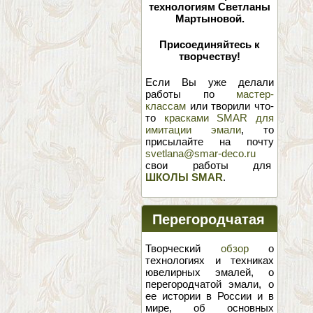
технологиям Светланы
Мартыновой.
Присоединяйтесь к
творчеству!
Если Вы уже делали
работы по
мастер-
классам
или творили что-
то
красками SMAR для
имитации эмали
, то
присылайте на почту
svetlana@smar-deco.ru
свои работы для
ШКОЛЫ SMAR
.
Перегородчатая
эмаль
Творческий
обзор
о
технологиях и техниках
ювелирных эмалей, о
перегородчатой эмали, о
ее истории в России и в
мире, об основных