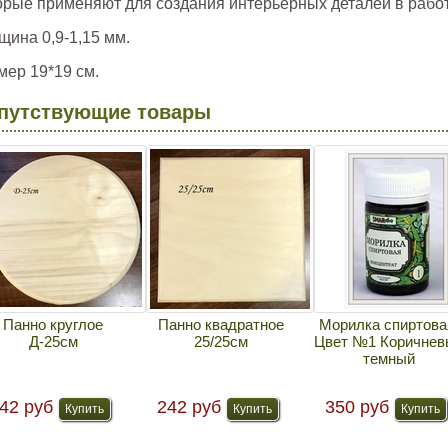
орые применяют для создания интерьерных деталей в работ
щина 0,9-1,15 мм.
мер 19*19 см.
путствующие товары
Панно круглое
Панно квадратное
Морилка спиртова
Д-25см
25/25см
Цвет №1 Коричнев
темный
42 руб
242 руб
350 руб