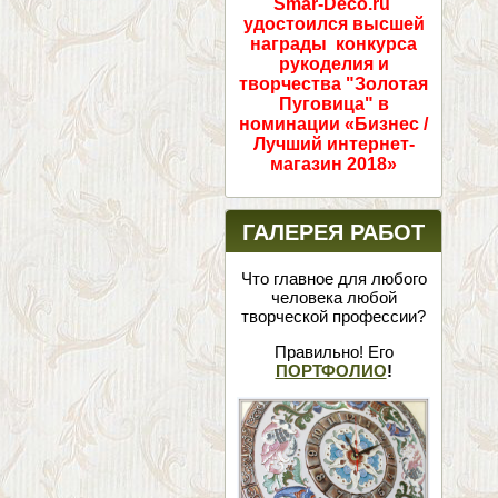
Smar-Deco.ru
удостоился высшей
награды конкурса
рукоделия и
творчества "Золотая
Пуговица" в
номинации «Бизнес /
Лучший интернет-
магазин 2018»
ГАЛЕРЕЯ РАБОТ
Что главное для любого
человека любой
творческой профессии?
Правильно! Его
ПОРТФОЛИО
!