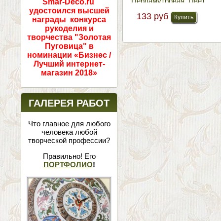
Перламутровая. Цвет
Smar-Deco.ru
№6 Бронза
удостоился высшей
133 руб
награды конкурса
рукоделия и
творчества "Золотая
Пуговица" в
номинации «Бизнес /
Лучший интернет-
магазин 2018»
ГАЛЕРЕЯ РАБОТ
Что главное для любого
человека любой
творческой профессии?
Правильно! Его
ПОРТФОЛИО
!