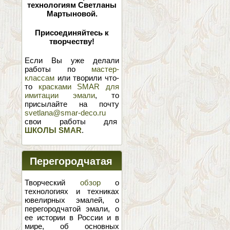
технологиям Светланы
Мартыновой.
Присоединяйтесь к
творчеству!
Если Вы уже делали
работы по
мастер-
классам
или творили что-
то
красками SMAR для
имитации эмали
, то
присылайте на почту
svetlana@smar-deco.ru
свои работы для
ШКОЛЫ SMAR
.
Перегородчатая
эмаль
Творческий
обзор
о
технологиях и техниках
ювелирных эмалей, о
перегородчатой эмали, о
ее истории в России и в
мире, об основных