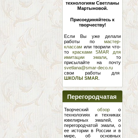
технологиям Светланы
Мартыновой.
Присоединяйтесь к
творчеству!
Если Вы уже делали
работы по
мастер-
классам
или творили что-
то
красками SMAR для
имитации эмали
, то
присылайте на почту
svetlana@smar-deco.ru
свои работы для
ШКОЛЫ SMAR
.
Перегородчатая
эмаль
Творческий
обзор
о
технологиях и техниках
ювелирных эмалей, о
перегородчатой эмали, о
ее истории в России и в
мире, об основных