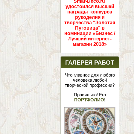
Smar-Deco.ru
удостоился высшей
награды конкурса
рукоделия и
творчества "Золотая
Пуговица" в
номинации «Бизнес /
Лучший интернет-
магазин 2018»
ГАЛЕРЕЯ РАБОТ
Что главное для любого
человека любой
творческой профессии?
Правильно! Его
ПОРТФОЛИО
!