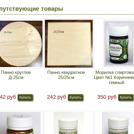
путствующие товары
Панно круглое
Панно квадратное
Морилка спиртова
Д-25см
25/25см
Цвет №1 Коричнев
темный
42 руб
242 руб
350 руб