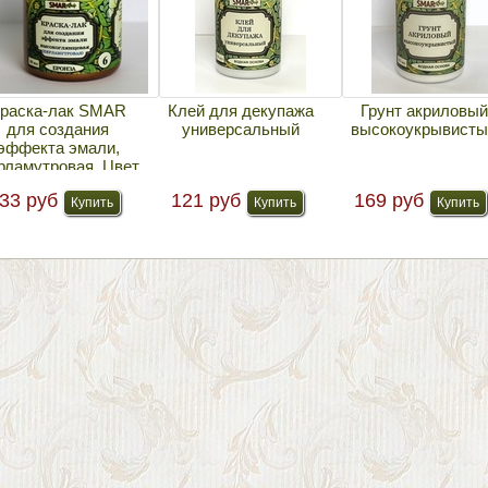
раска-лак SMAR
Клей для декупажа
Грунт акриловый
для создания
универсальный
высокоукрывисты
эффекта эмали,
рламутровая. Цвет
№6 Бронза
33 руб
121 руб
169 руб