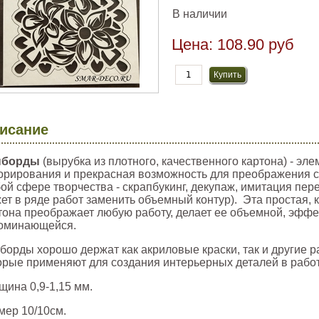
В наличии
Цена:
108.90 руб
исание
пборды
(вырубка из плотного, качественного картона) - эл
орирования и прекрасная возможность для преображения с
ой сфере творчества - скрапбукинг, декупаж, имитация пер
ет в ряде работ заменить объемный контур). Эта простая, 
тона преображает любую работу, делает ее объемной, эффе
оминающейся.
борды хорошо держат как акриловые краски, так и другие 
орые применяют для создания интерьерных деталей в работ
щина 0,9-1,15 мм.
мер 10/10см.